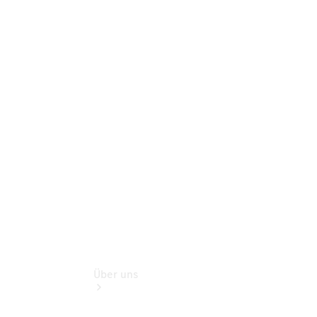
Reifen, Teile
& Zubehör
Garantie
Pannen- &
Unfallhilfe
Digitale
Extras
Betriebsanleitungen
Rückrufe
Über uns