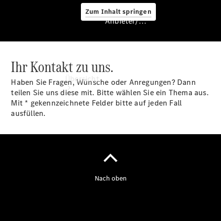
Zum Inhalt springen
Anbieter/Datenschutz
Ihr Kontakt zu uns.
Anbieter/Datenschutz
Übersicht
Haben Sie Fragen, Wünsche oder Anregungen? Dann
teilen Sie uns diese mit. Bitte wählen Sie ein Thema aus.
Mit * gekennzeichnete Felder bitte auf jeden Fall
ausfüllen.
Startseite
Kontakt
Standortsuche