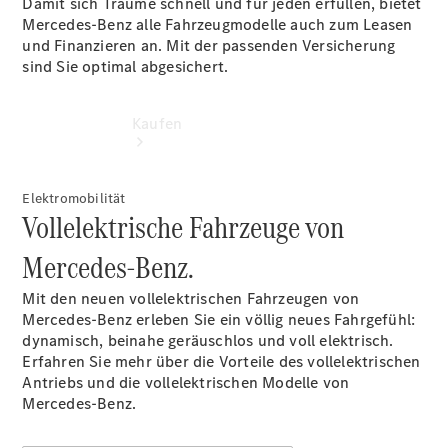
Damit sich Träume schnell und für jeden erfüllen, bietet
Mercedes-Benz alle Fahrzeugmodelle auch zum Leasen
und Finanzieren an. Mit der passenden Versicherung
sind Sie optimal abgesichert.
Kaufen
Elektromobilität
Vollelektrische Fahrzeuge von
Mercedes-Benz.
Übersicht
Mit den neuen vollelektrischen Fahrzeugen von
Modellübersicht
Mercedes-Benz erleben Sie ein völlig neues Fahrgefühl:
Konfigurator
dynamisch, beinahe geräuschlos und voll elektrisch.
Probefahrt
Erfahren Sie mehr über die Vorteile des vollelektrischen
buchen
Antriebs und die vollelektrischen Modelle von
Online
Mercedes-Benz.
Store
Gebrauchtwagen